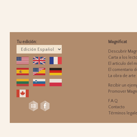
Tu edición:
Magnificat
Descubrir Magni
Carta a los lect
El articulo del 
El comentario d
La obra de arte
Recibir un ejemp
Promover Magni
F.A.Q
Contacto
Términos legal