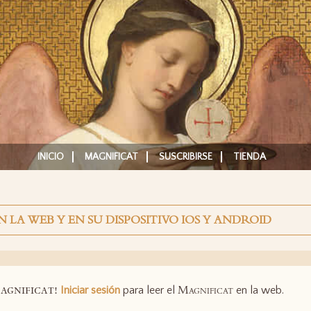
INICIO
MAGNIFICAT
SUSCRIBIRSE
TIENDA
N LA WEB Y EN SU DISPOSITIVO IOS Y ANDROID
agnificat!
Magnificat
Iniciar sesión
para leer el
en la web.