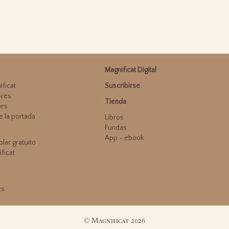
Magnificat Digital
ficat
Suscribirse
ores
Tienda
mes
e la portada
Libros
Fundas
App - ebook
lar gratuito
ficat
es
© Magnificat 2026